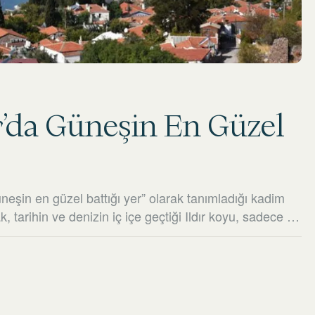
ır’da Güneşin En Güzel
eşin en güzel battığı yer” olarak tanımladığı kadim
 tarihin ve denizin iç içe geçtiği Ildır koyu, sadece bir
endirebileceğiniz bir sığınak. Akay Garden Family
lbinde, bu eşsiz gün batımını her gün yeniden