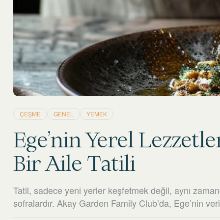
ÇEŞME
GENEL
YEMEK
Ege’nin Yerel Lezzetl
Bir Aile Tatili
Tatil, sadece yeni yerler keşfetmek değil, aynı zaman
sofralardır. Akay Garden Family Club’da, Ege’nin ver
mutfağımızın baş tacı yapıyoruz. Ailece yapılan uzun