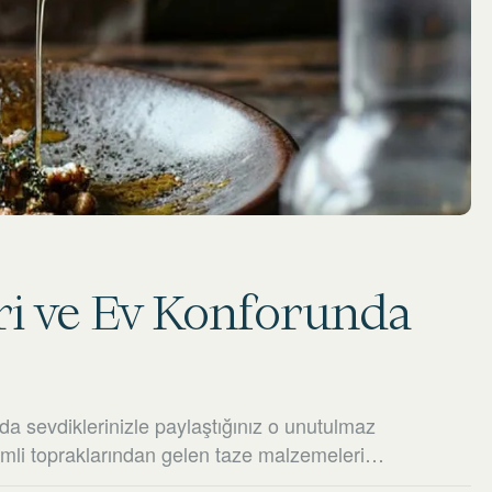
eri ve Ev Konforunda
da sevdiklerinizle paylaştığınız o unutulmaz
imli topraklarından gelen taze malzemeleri
 kahvaltılardan, gün batımına karşı yenen akşam