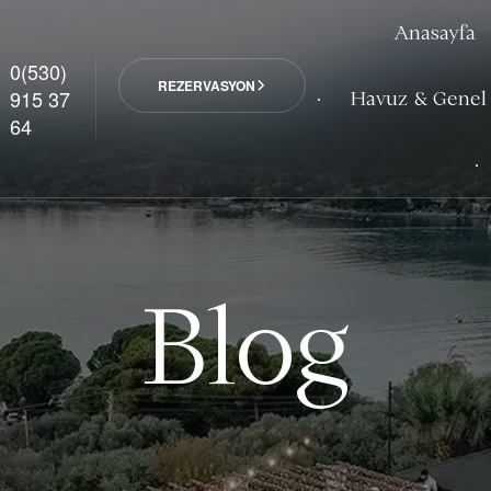
Anasayfa
0(530)
REZERVASYON
915 37
Havuz & Genel
64
Blog