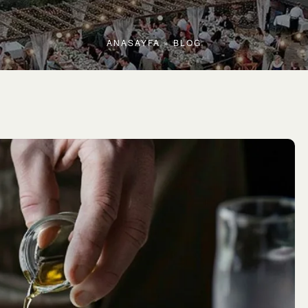
ANASAYFA
»
BLOG