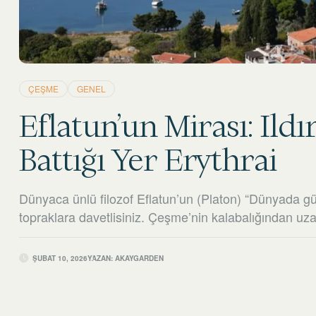
ÇEŞME
GENEL
Eflatun’un Mirası: Ild
Battığı Yer Erythrai
Dünyaca ünlü filozof Eflatun’un (Platon) “Dünyada gün
topraklara davetlisiniz. Çeşme’nin kalabalığından uzak,
tatil destinasyonu değil, aynı zamanda ruhunuzu dinl
Club olarak, binlerce yıllık Erythrai mirasının tam ka
ŞUBAT 10, 2026
YAZAN:
AKAYGARDEN
keşfetmeniz için sizi bekliyoruz.