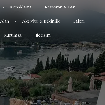
Konaklama
Restoran & Bar
 Alan
Aktivite & Etkinlik
Galeri
Kurumsal
İletişim